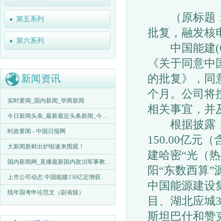
（原标题：上
第五系列
批复，融发核
第六系列
中国能建(60
《关于同意中
的批复》，同
新闻资讯
个月。公司将
实时要闻_国内新闻_华商新闻
相关事宜，并
今日新闻头条_最新最近头条新闻_今天评论-闽南网
根据披露，本
时政要闻 - 中国日报网
150.00亿
大新闻新鲜出炉啦速来围观！
建哈密“光（
国内新闻网_直播最新国内政治军事教育经济民生等热点新闻_海峡
阳“东数西算
上市公司动态 中国能建150亿定增获证监会注册批复融发核电拟
中国能源建设
线年国考申论范文（副省级）
目、湖北应城
斯坦巴什和赞